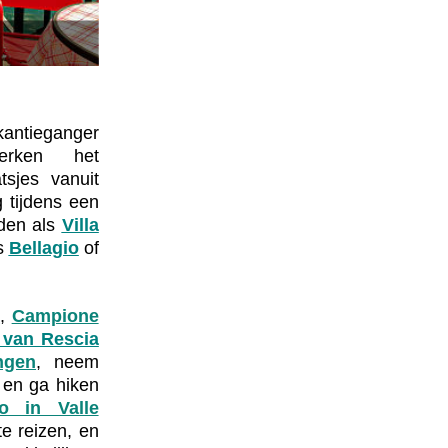
Stad Como
kantieganger
erken het
tsjes vanuit
g tijdens een
eden als
Villa
ls
Bellagio
of
i
,
Campione
 van Rescia
ngen
, neem
 en ga hiken
zo in Valle
te reizen, en