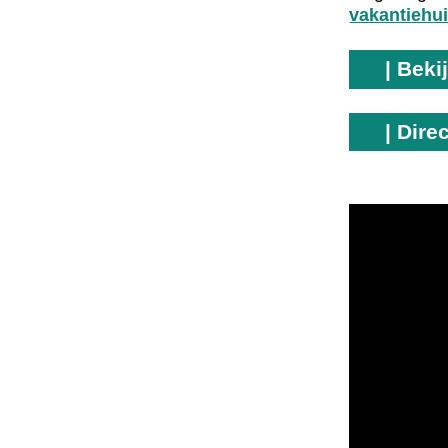
vakantiehui
| Beki
| Dire