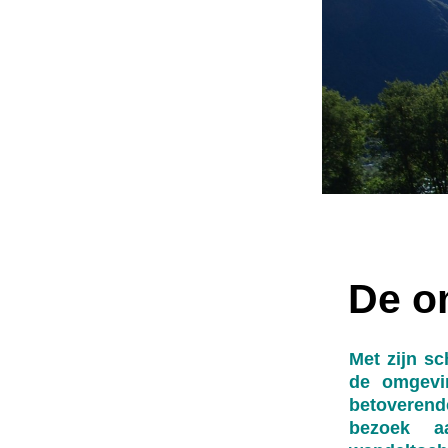
De o
Met zijn s
de omgevi
betoverende
bezoek a