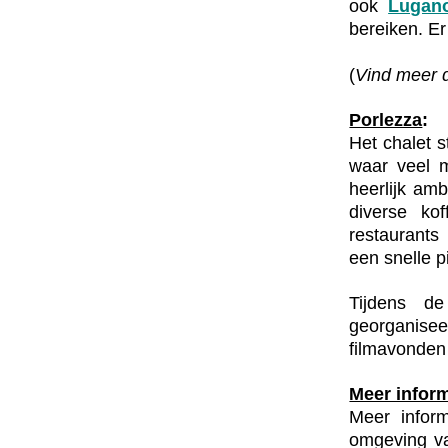
ook
Lugan
bereiken. E
(
Vind meer d
Porlezza
:
Het chalet s
waar veel 
heerlijk amb
diverse ko
restaurants
een snelle p
Tijdens de
georganise
filmavonden
Meer inform
Meer inform
omgeving va