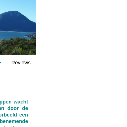
Reviews
app
en wacht
en door de
oorbeeld een
benemende