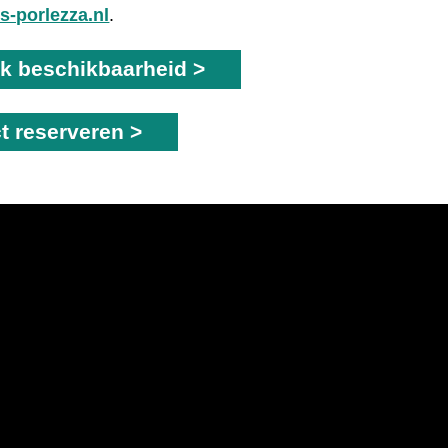
s-porlezza.nl
.
jk beschikbaarheid >
ct reserveren >