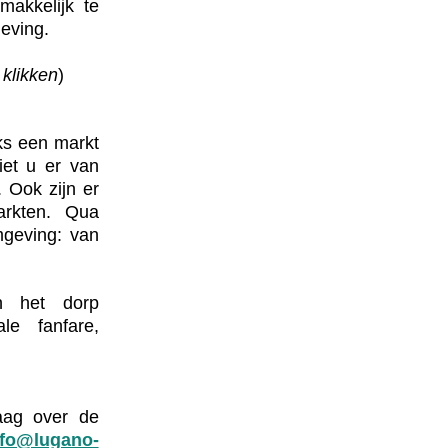
makkelijk te
geving.
 klikken
)
jks een markt
iet u er
van
. Ook zijn er
markten.
Qua
mgeving: van
in het dorp
le fanfare,
raag over de
nfo@lugano-