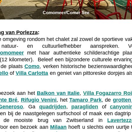
g van Porlezza
:
e omgeving rondom het chalet zal zowel de sportieve va
atuur- en cultuurliefhebber aanspreken. V
omomeer
met haar authentieke schilderachtige plaa
(12 kilometer). Beleef een bijzondere culturele ervarin
 de plaats
Como
, verken historische bezienswaardigh
ello
of
Villa Carlotta
en geniet van pittoreske dorpjes a
bezoek aan het
Balkon van Italie
,
Villa Fogazarro Ro
te Bré
,
Rifugio Venini
, het
Tamaro Park
, de
grotten
Generoso
. Ga
quadrijden
,
paragliden
of
canyoni
sen bij de naastgelegen surfschool of maak een dagtrip
 de mooiste brug van Zwitserland in
Lavertez
oor een bezoek aan
Milaan
hoeft u slechts een uurtje 