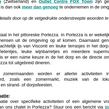
o
(Zwitserland) en
Outlet Centre FOX Town
zijn ge
r is dan ook
meer dan genoeg
te ondernemen in de om
etails door op de vetgedrukte onderstreepte woorden te
taat in het pittoreske Porlezza. In Porlezza is er wekeli
mensen uit de omgeving op af komen. Daarnaast gen
achtelijk ijs van Visconti en leuke terrasjes in het dorp
ffietentjes, leuke wijnbarretjes en meerdere super
 is er een ruime keuze in de het dorp en de directe o
izza tot uitgebreid dineren.
 zomermaanden worden er allerlei activiteiten 
erd, zoals een zomermarkt, muziek van de loka
 en strand- of dorpsfeesten.
atie
:
atie over specifieke activiteiten of een algemene v
n ons chalet in Porlezza? Stuur ons een bericht via
i